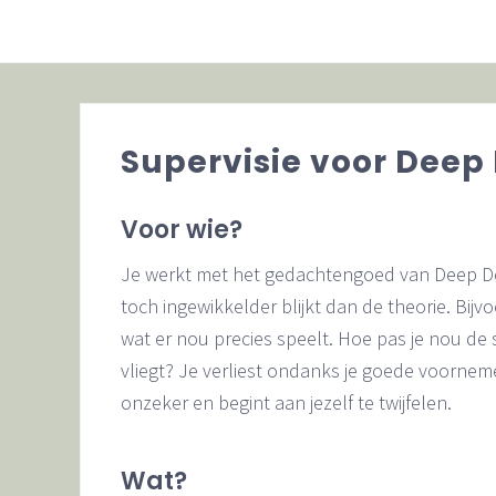
Menu
Skip
Door
Skip
Spring
to
naar
to
naar
Deep
right
de
secondary
de
Democracy,
header
hoofd
navigation
eerste
teamontwikkeling,
navigation
inhoud
sidebar
mediation
Supervisie voor Deep
Voor wie?
Je werkt met het gedachtengoed van Deep Dem
toch ingewikkelder blijkt dan de theorie. Bijvo
wat er nou precies speelt. Hoe pas je nou de 
vliegt? Je verliest ondanks je goede voornemen
onzeker en begint aan jezelf te twijfelen.
Wat?