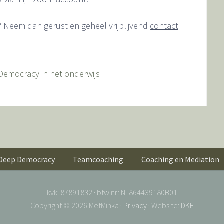
? Neem dan gerust en geheel vrijblijvend
contact
Democracy in het onderwijs
Deep Democracy
Teamcoaching
Coaching en Mediation
kvk: 87891832 · btw nr: NL864439180B01
Copyright © 2026 MetMinka ·
Privacy
· Website:
DKF