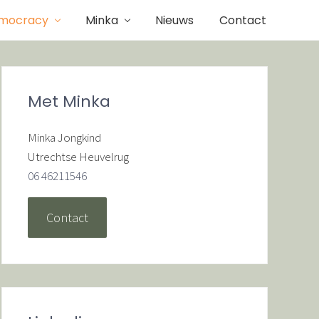
mocracy
Minka
Nieuws
Contact
Primaire
Sidebar
Met Minka
Minka Jongkind
Utrechtse Heuvelrug
06 46211546
Contact