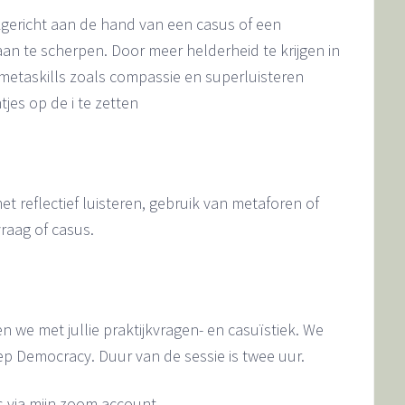
jkgericht aan de hand van een casus of een
 aan te scherpen. Door meer helderheid te krijgen in
je metaskills zoals compassie en superluisteren
jes op de i te zetten
t reflectief luisteren, gebruik van metaforen of
raag of casus.
we met jullie praktijkvragen- en casuïstiek. We
p Democracy. Duur van de sessie is twee uur.
s via mijn zoom account.