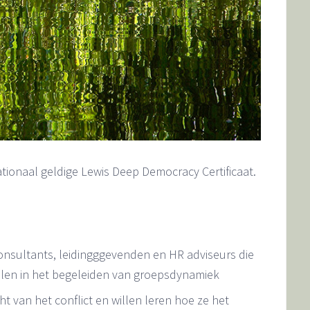
rnationaal geldige Lewis Deep Democracy Certificaat.
 consultants, leidingggevenden en HR adviseurs die
elen in het begeleiden van groepsdynamiek
ht van het conflict en willen leren hoe ze het