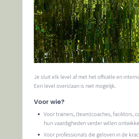
Je sluit elk level af met het officiële en inte
Een level overslaan is niet mogelijk.
Voor wie?
Voor trainers, (team)coaches, facilitors,
hun vaardigheden verder willen ontwikk
Voor professionals die geloven in de krac