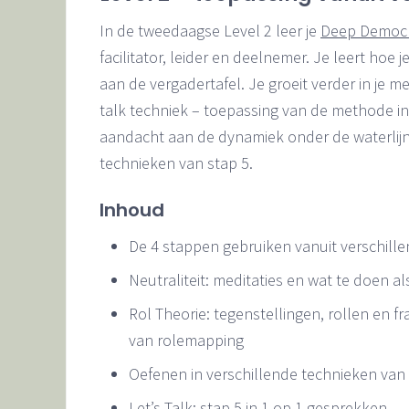
In de tweedaagse Level 2 leer je
Deep Democ
facilitator, leider en deelnemer. Je leert hoe 
aan de vergadertafel. Je groeit verder in je me
talk techniek – toepassing van de methode in
aandacht aan de dynamiek onder de waterlijn
technieken van stap 5.
Inhoud
De 4 stappen gebruiken vanuit verschillende
Neutraliteit: meditaties en wat te doen als
Rol Theorie: tegenstellingen, rollen en f
van rolemapping
Oefenen in verschillende technieken van 
Let’s Talk: stap 5 in 1 op 1 gesprekken