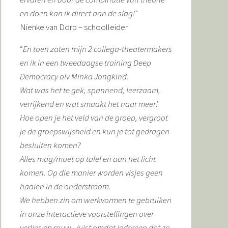
en doen kan ik direct aan de slag!
”
Nienke van Dorp – schoolleider
“
En toen zaten mijn 2 collega-theatermakers
en ik in een tweedaagse training Deep
Democracy olv Minka Jongkind.
Wat was het te gek, spannend, leerzaam,
verrijkend en wat smaakt het naar meer!
Hoe open je het veld van de groep, vergroot
je de groepswijsheid en kun je tot gedragen
besluiten komen?
Alles mag/moet op tafel en aan het licht
komen. Op die manier worden visjes geen
haaien in de onderstroom.
We hebben zin om werkvormen te gebruiken
in onze interactieve voorstellingen over
verlies en rouw. Juist omdat iedereen dat zo