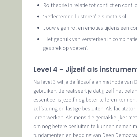
Roltheorie in relatie tot conflict en confl
‘Reflecterend luisteren’ als meta-skill
Jouw eigen rol en emoties tijdens een con
Het gebruik van versterken in combinatie
gesprek op voeten’.
Level 4 – Jijzelf als instrum
Na level 3 wil je de filosofie en methode va
gebruiken. Je realiseert je dat jij zelf het be
essentieel is jezelf nog beter te leren kennen.
zelfsturing en lastige besluiten. Als facilitat
leren werken. Als mens die gemakkelijker met
om nog betere besluiten te kunnen nemen met 
fundamenten en bedding van Deep Democracy e