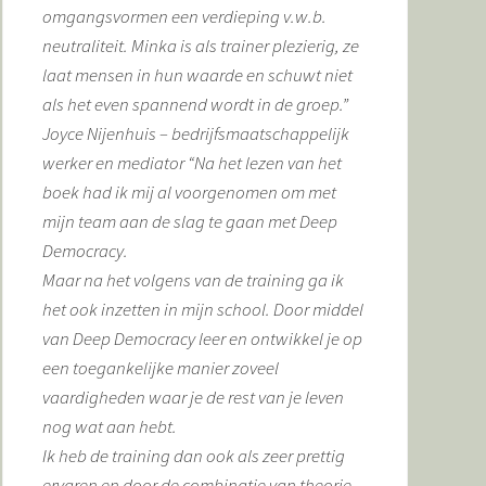
omgangsvormen een verdieping v.w.b.
neutraliteit. Minka is als trainer plezierig, ze
laat mensen in hun waarde en schuwt niet
als het even spannend wordt in de groep.”
Joyce Nijenhuis – bedrijfsmaatschappelijk
werker en mediator “Na het lezen van het
boek had ik mij al voorgenomen om met
mijn team aan de slag te gaan met Deep
Democracy.
Maar na het volgens van de training ga ik
het ook inzetten in mijn school. Door middel
van Deep Democracy leer en ontwikkel je op
een toegankelijke manier zoveel
vaardigheden waar je de rest van je leven
nog wat aan hebt.
Ik heb de training dan ook als zeer prettig
ervaren en door de combinatie van theorie