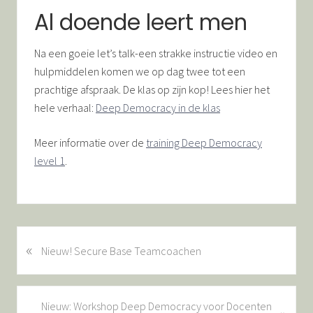
Al doende leert men
Na een goeie let’s talk-een strakke instructie video en
hulpmiddelen komen we op dag twee tot een
prachtige afspraak. De klas op zijn kop! Lees hier het
hele verhaal:
Deep Democracy in de klas
Meer informatie over de
training Deep Democracy
level 1
.
«
V
Nieuw! Secure Base Teamcoachen
o
r
i
V
Nieuw: Workshop Deep Democracy voor Docenten