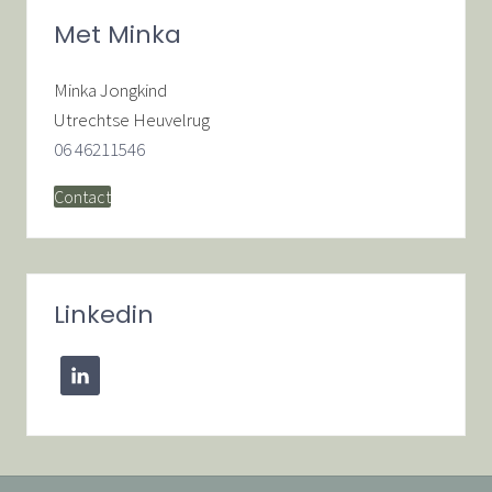
Primaire
Met Minka
Sidebar
Minka Jongkind
Utrechtse Heuvelrug
06 46211546
Contact
Linkedin