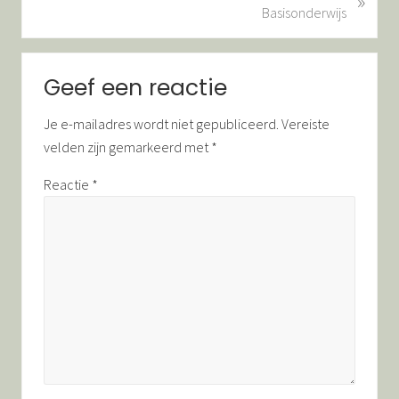
»
g
o
Basisonderwijs
b
l
e
g
Lees
r
e
Geef een reactie
i
Interacties
n
c
d
Je e-mailadres wordt niet gepubliceerd.
Vereiste
h
b
velden zijn gemarkeerd met
*
t
e
:
r
Reactie
*
i
c
h
t
: