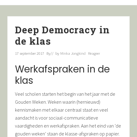
Menu
Skip
Door
Skip
Spring
Deep
Democracy,
to
naar
to
naar
teamontwikkeling,
right
de
secondary
de
mediation
Deep Democracy in
header
hoofd
navigation
eerste
navigation
inhoud
sidebar
de klas
17 september 2017
By
// by
Minka Jongkind
Reageer
Werkafspraken in de
klas
Veel scholen starten het begin van het jaar met de
Gouden Weken. Weken waarin (hernieuwd)
kennismaken met elkaar centraal staat en veel
aandacht is voor sociaal-communicatieve
vaardigheden en werkafspraken. Aan het eind van ‘de
gouden weken’ staan de klasse-afspraken op papier.